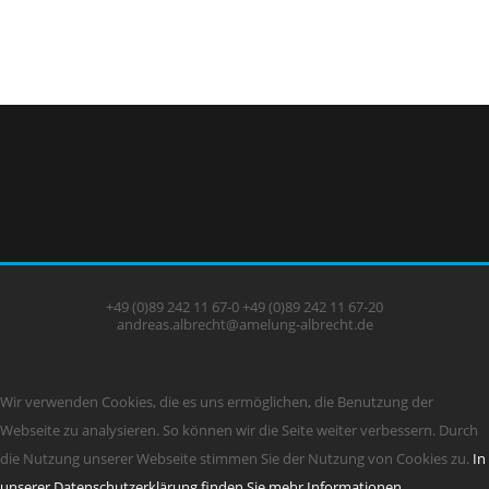
REVISIONS­
STRAF­RECHT
REVISIONS­
VERFAHREN
VERFASSUNGS­
VERFAHREN
BUNDES­
BESCHWERDE
BUNDES­
GERICHTS­HOF
BUNDES­
FINANZ­HOF
VERFASSUNGS­
GERICHT
+49 (0)89 242 11 67-0
+49 (0)89 242 11 67-20
andreas.albrecht@amelung-albrecht.de
Wir verwenden Cookies, die es uns ermöglichen, die Benutzung der
Webseite zu analysieren. So können wir die Seite weiter verbessern. Durch
die Nutzung unserer Webseite stimmen Sie der Nutzung von Cookies zu.
In
unserer Datenschutzerklärung finden Sie mehr Informationen.