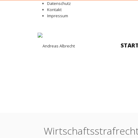
Datenschutz
Kontakt
Impressum
START
Kompetenz
Strafverfahren (Betrug, Untreue ua.)
Hauptverhandlung Strafgerichte
Revisionsverfahren Bundesgerichtshof
Kompetenzen
Wirtschafts­straf­rech